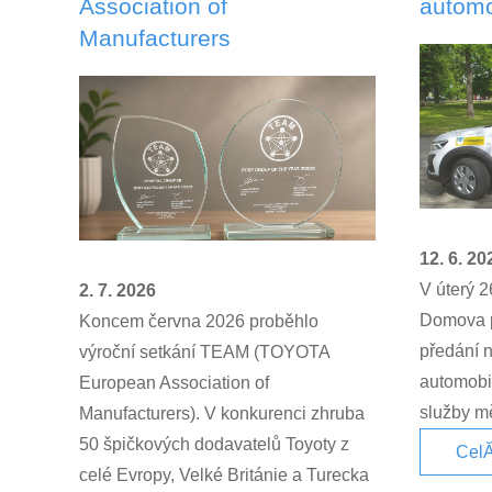
Association of
automo
Manufacturers
12. 6. 20
V úterý 2
2. 7. 2026
Domova p
Koncem června 2026 proběhlo
předání 
výroční setkání TEAM (TOYOTA
automobil
European Association of
služby mě
Manufacturers). V konkurenci zhruba
50 špičkových dodavatelů Toyoty z
CelĂ
celé Evropy, Velké Británie a Turecka