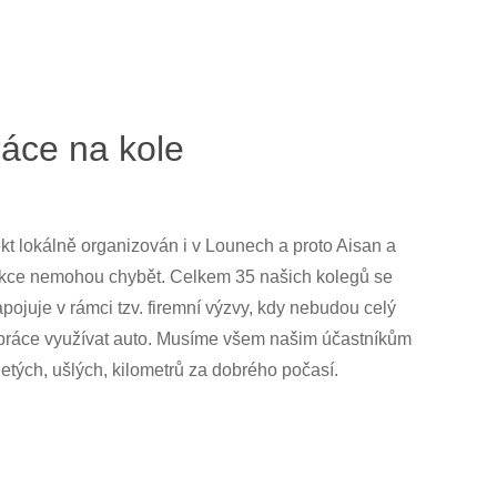
ráce na kole
ekt lokálně organizován i v Lounech a proto Aisan a
 akce nemohou chybět. Celkem 35 našich kolegů se
apojuje v rámci tzv. firemní výzvy, kdy nebudou celý
 práce využívat auto. Musíme všem našim účastníkům
etých, ušlých, kilometrů za dobrého počasí.