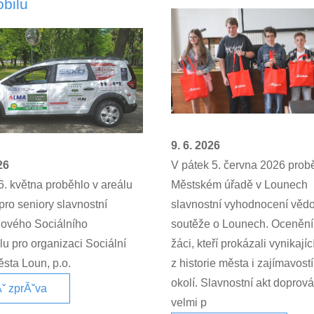
bilu
9. 6. 2026
V pátek 5. června 2026 prob
26
Městském úřadě v Lounech
6. května proběhlo v areálu
slavnostní vyhodnocení věd
ro seniory slavnostní
soutěže o Lounech. Ocenění 
nového Sociálního
žáci, kteří prokázali vynikajíc
u pro organizaci Sociální
z historie města i zajímavostí
sta Loun, p.o.
okolí. Slavnostní akt doprov
ˇ zprĂˇva
velmi p