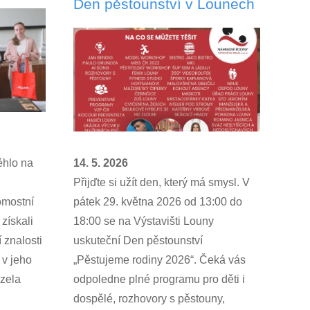
Den pěstounství v Lounech
ěhlo na
14. 5. 2026
Přijďte si užít den, který má smysl. V
omostní
pátek 29. května 2026 od 13:00 do
získali
18:00 se na Výstavišti Louny
í znalosti
uskuteční Den pěstounství
 v jeho
„Pěstujeme rodiny 2026“. Čeká vás
ázela
odpoledne plné programu pro děti i
dospělé, rozhovory s pěstouny,