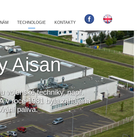
 NÁM
TECHNOLOGIE
KONTAKTY
my Aisan
u vojenské techniky, např.
 A v roce 1981 byla zahájena
vání paliva.