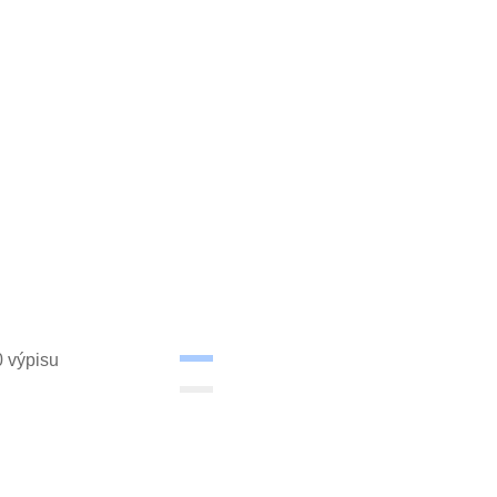
závod
-
Hala
C,
Průmyslová
2727,
Louny
440
01
0 výpisu