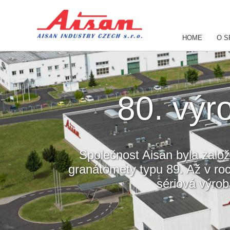
HOME
O S
80. výr
Společnost Aisan byla založ
granátomety typu 89. Až v ro
sériová výrob