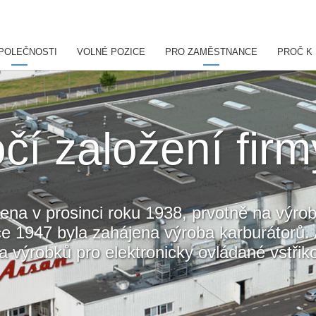
POLEČNOSTI
VOLNÉ POZICE
PRO ZAMĚSTNANCE
PROČ K
očí založení fir
ena v prosinci roku 1938, prvotně na výrob
ce 1947 byla zahájena výroba karburátorů.
a výrobků pro elektronicky ovládané vstřiko