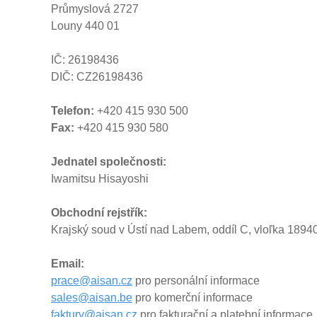
Průmyslová 2727
Louny 440 01
IČ: 26198436
DIČ: CZ26198436
Telefon:
+420 415 930 500
Fax:
+420 415 930 580
Jednatel společnosti:
Iwamitsu Hisayoshi
Obchodní rejstřík:
Krajský soud v Ústí nad Labem, oddíl C, vloľka 1894
Email:
prace@aisan.cz
pro personální informace
sales@aisan.be
pro komerční informace
faktury@aisan.cz
pro fakturační a platební informace